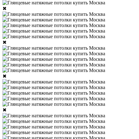
✖
✖
✖
✖