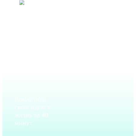
Москва
+7
(495)
902-
52-69
Воплотите
свою идею в
жизнь за 40
минут