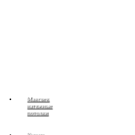
Максвек
натяжные
потолки
Купить