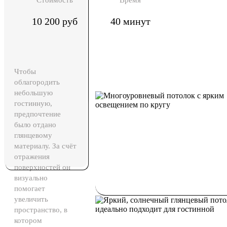
Стоимость
Время
10 200 руб
40 минут
Чтобы
облагородить
небольшую
гостинную,
предпочтение
было отдано
глянцевому
материалу. За счёт
отражения
поверхностей он
визуально
помогает
увеличить
пространство, в
котором