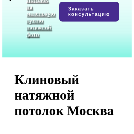
на
Заказать
маленькую
консультацию
кухню
натяжной
фото
Клиновый
натяжной
потолок Москва