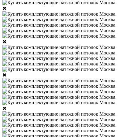
✖
✖
✖
✖