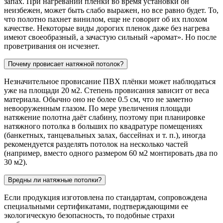
запах. При нагревании пленки во время установки он
неизбежен, может быть слабо выражен, но все равно будет. То,
что полотно пахнет винилом, еще не говорит об их плохом
качестве. Некоторые виды дорогих пленок даже без нагрева
имеют своеобразный, а зачастую сильный «аромат». Но после
проветривания он исчезнет.
Почему провисает натяжной потолок?
Незначительное провисание ПВХ плёнки может наблюдаться
уже на площади 20 м2. Степень провисания зависит от веса
материала. Обычно оно не более 0.5 см, что не заметно
невооруженным глазом. По мере увеличения площади
натяжение полотна даёт слабину, поэтому при планировке
натяжного потолка в больших по квадратуре помещениях
(банкетных, танцевальных залах, бассейнах и т. п.), иногда
рекомендуется разделять потолок на несколько частей
(например, вместо одного размером 60 м2 монтировать два по
30 м2).
Вредны ли натяжные потолки?
Если продукция изготовлена по стандартам, сопровождена
специальными сертификатами, подтверждающими ее
экологическую безопасность, то подобные страхи