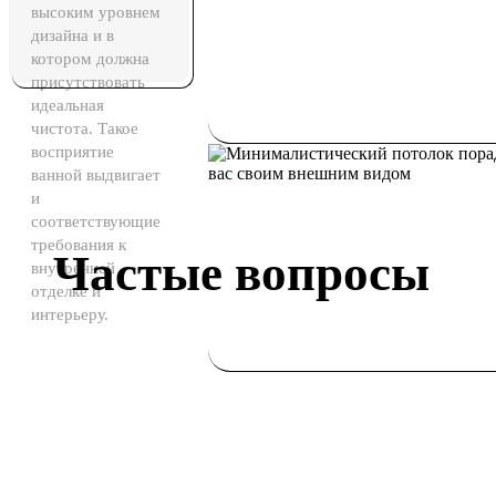
высоким уровнем
дизайна и в
котором должна
присутствовать
идеальная
чистота. Такое
восприятие
ванной выдвигает
и
соответствующие
требования к
Частые вопросы
внутренней
отделке и
интерьеру.