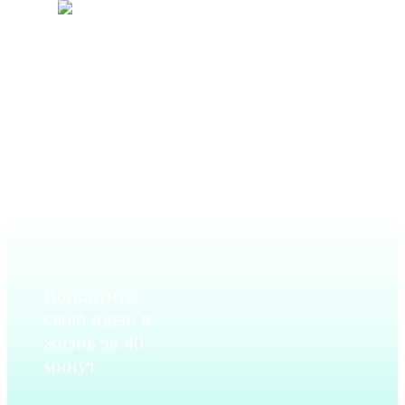
Москва
+7
(495)
902-
52-69
Воплотите
свою идею в
жизнь за 40
минут