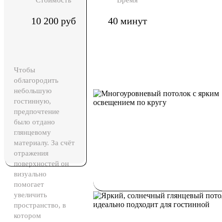
Стоимость
Время
10 200 руб
40 минут
Чтобы
облагородить
небольшую
гостинную,
предпочтение
было отдано
глянцевому
материалу. За счёт
отражения
поверхностей он
визуально
помогает
увеличить
пространство, в
котором