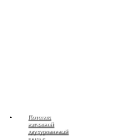
Потолок
натяжной
двухуровневый
цена с