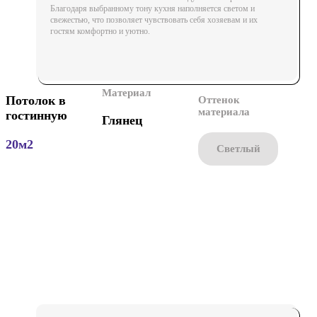
Благодаря выбранному тону кухня наполняется светом и
свежестью, что позволяет чувствовать себя хозяевам и их
гостям комфортно и уютно.
Материал
Потолок в
Оттенок
материала
гостинную
Глянец
20м2
Cветлый