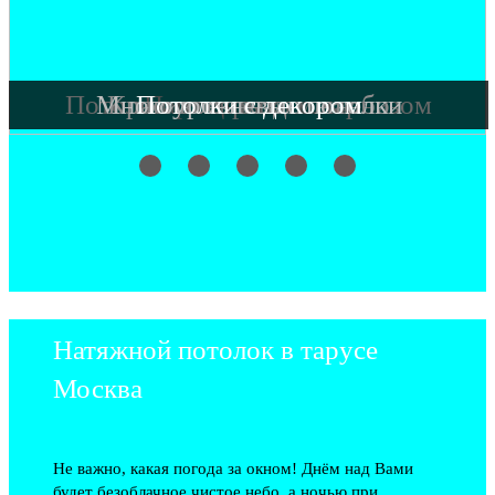
Потолки со скрытым карнизом
Многоуровневые потолки
Красивое звездное небо
Потолки с декором
Парящие потолки
Натяжной потолок в тарусе
Москва
Не важно, какая погода за окном! Днём над Вами
будет безоблачное чистое небо, а ночью при