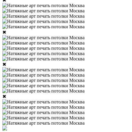
✖
✖
✖
✖