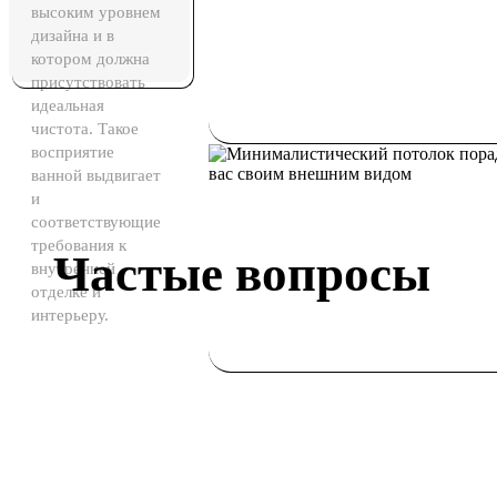
высоким уровнем
дизайна и в
котором должна
присутствовать
идеальная
чистота. Такое
восприятие
ванной выдвигает
и
соответствующие
требования к
Частые вопросы
внутренней
отделке и
интерьеру.