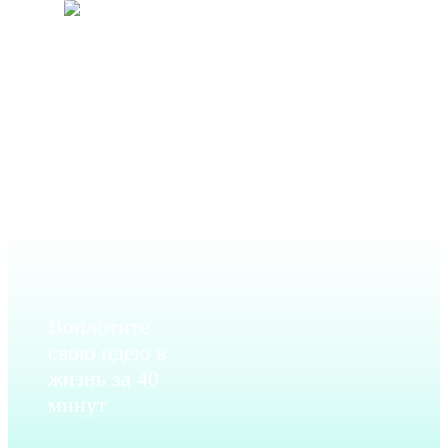
Москва
+7
(495)
902-
52-69
Воплотите
свою идею в
жизнь за 40
минут