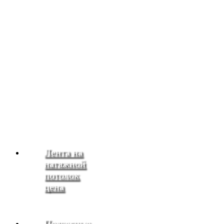
Лента на
натяжной
потолок
цена
Подвесные