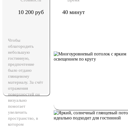
Стоимость
Время
10 200 руб
40 минут
Чтобы
облагородить
небольшую
гостинную,
предпочтение
было отдано
глянцевому
материалу. За счёт
отражения
поверхностей он
визуально
помогает
увеличить
пространство, в
котором