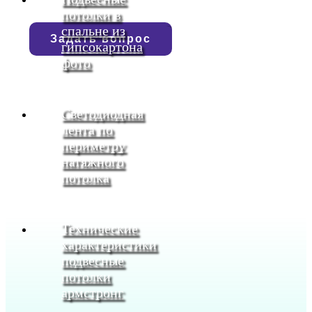
потолки в
спальне из
Задать вопрос
гипсокартона
фото
Светодиодная
лента по
периметру
натяжного
потолка
Технические
характеристики
подвесные
потолки
армстронг