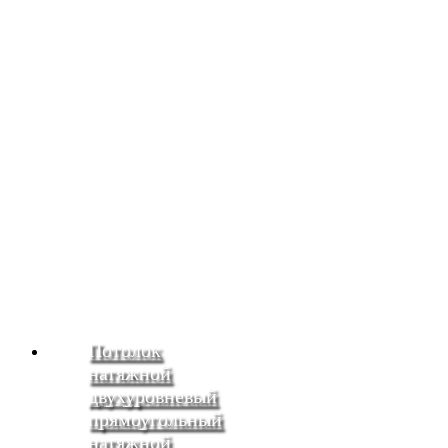
Потолок
натяжной
двухуровневый
прямоугольный
натяжной