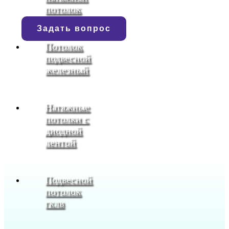
потолок
Задать вопрос
Потолок
подвесной
железный
Натяжные
потолки с
диодной
лентой
Подвесной
потолок
гклв