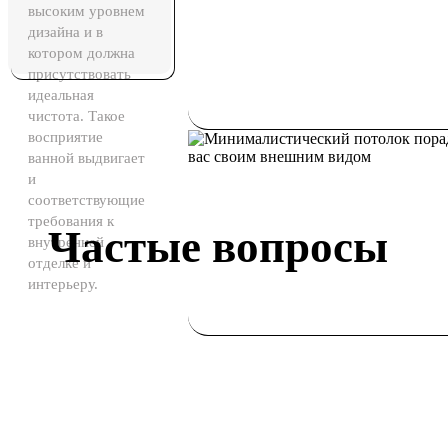
высоким уровнем
дизайна и в
котором должна
присутствовать
идеальная
чистота. Такое
восприятие
ванной выдвигает
и
соответствующие
требования к
Частые вопросы
внутренней
отделке и
интерьеру.