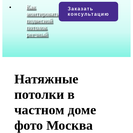
Как
Заказать
монтировать
консультацию
подвесной
потолок
реечный
Натяжные
потолки в
частном доме
фото Москва