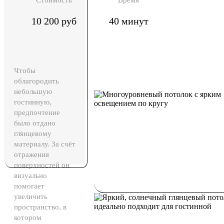
Стоимость
Время
10 200 руб
40 минут
Чтобы
облагородить
небольшую
гостинную,
предпочтение
было отдано
глянцевому
материалу. За счёт
отражения
поверхностей он
визуально
помогает
увеличить
пространство, в
котором