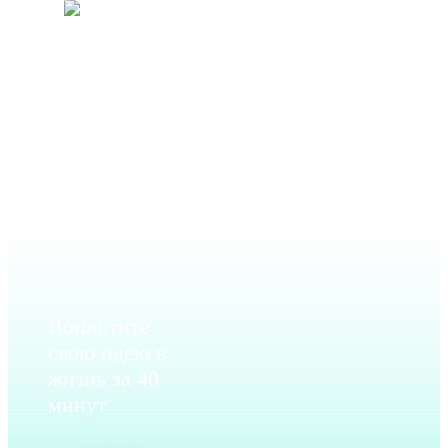
Москва
+7
(495)
902-
52-69
Воплотите
свою идею в
жизнь за 40
минут