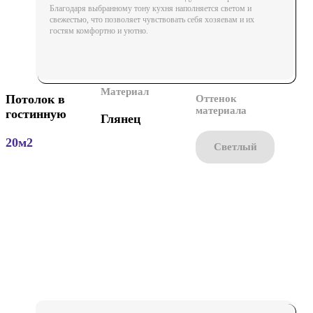
Благодаря выбранному тону кухня наполняется светом и
свежестью, что позволяет чувствовать себя хозяевам и их
гостям комфортно и уютно.
Материал
Потолок в
Оттенок
материала
гостинную
Глянец
20м2
Cветлый