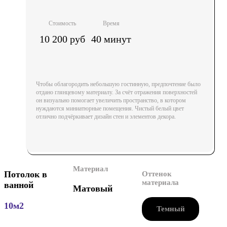
Стоимость
Время
10 200 руб
40 минут
Чтобы облагородить небольшую гостинную, предпочтение было
отдано глянцевому материалу. За счёт отражения поверхностей
он визуально помогает увеличить пространство, в котором
нуждаются миниатюрные помещения. Чистый белый цвет
отлично подчёркивает дизайн стен и элементов декора.
Материал
Потолок в
Оттенок
материала
ванной
Матовый
10м2
Темный