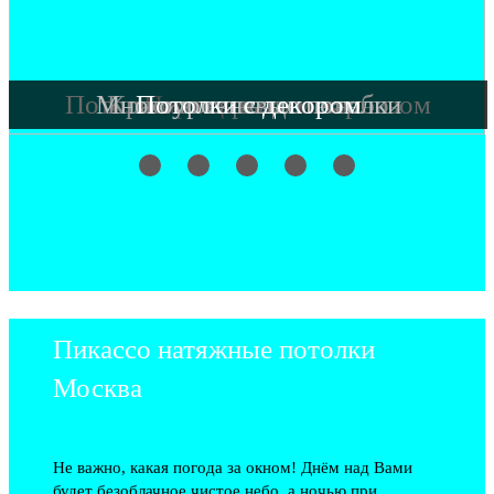
Потолки со скрытым карнизом
Многоуровневые потолки
Красивое звездное небо
Потолки с декором
Парящие потолки
Пикассо натяжные потолки
Москва
Не важно, какая погода за окном! Днём над Вами
будет безоблачное чистое небо, а ночью при