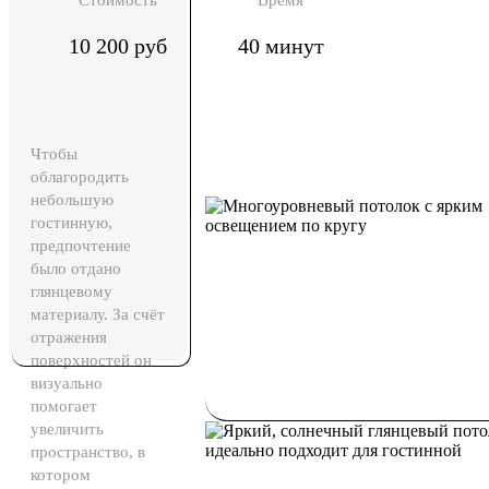
Стоимость
Время
10 200 руб
40 минут
Чтобы
облагородить
небольшую
гостинную,
предпочтение
было отдано
глянцевому
материалу. За счёт
отражения
поверхностей он
визуально
помогает
увеличить
пространство, в
котором