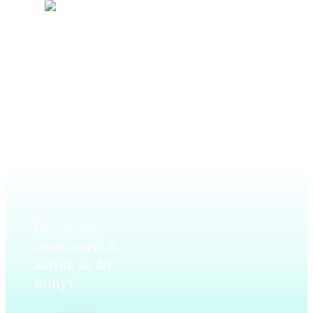
Москва
+7
(495)
902-
52-69
Воплотите
свою идею в
жизнь за 40
минут