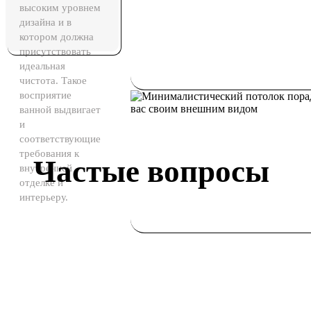
высоким уровнем
дизайна и в
котором должна
присутствовать
идеальная
чистота. Такое
восприятие
ванной выдвигает
и
соответствующие
требования к
Частые вопросы
внутренней
отделке и
интерьеру.