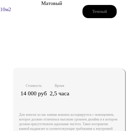
Матовый
10м2
Темный
Стоимость
Время
14 000 руб
2,5 часа
Для многих из нас ванная комната ассоциируется с помещением,
которое должно отличаться высоким уровнем дизайна и в котором
должна присутствовать идеальная чистота. Такое восприятие
ванной выдвигает и соответствующие требования к внутренней