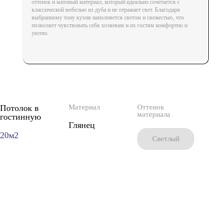
оттенок и матовый материал, который идеально сочетается с
классической мебелью из дуба и не отражает свет. Благодаря
выбранному тону кухня наполняется светом и свежестью, что
позволяет чувствовать себя хозяевам и их гостям комфортно и
уютно.
Потолок в
Материал
Оттенок
материала
гостинную
Глянец
20м2
Cветлый