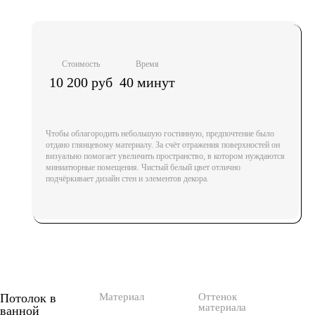
Стоимость
Время
10 200 руб
40 минут
Чтобы облагородить небольшую гостинную, предпочтение было
отдано глянцевому материалу. За счёт отражения поверхностей он
визуально помогает увеличить пространство, в котором нуждаются
миниатюрные помещения. Чистый белый цвет отлично
подчёркивает дизайн стен и элементов декора.
Потолок в
Материал
Оттенок
материала
ванной