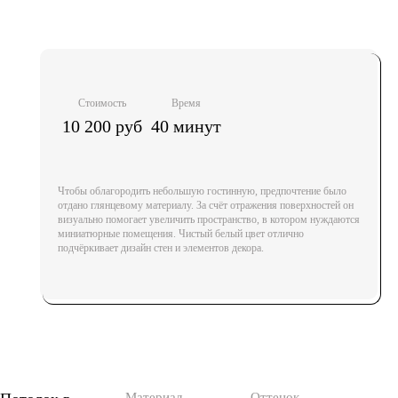
Стоимость
Время
10 200 руб
40 минут
Чтобы облагородить небольшую гостинную, предпочтение было
отдано глянцевому материалу. За счёт отражения поверхностей он
визуально помогает увеличить пространство, в котором нуждаются
миниатюрные помещения. Чистый белый цвет отлично
подчёркивает дизайн стен и элементов декора.
Материал
Оттенок